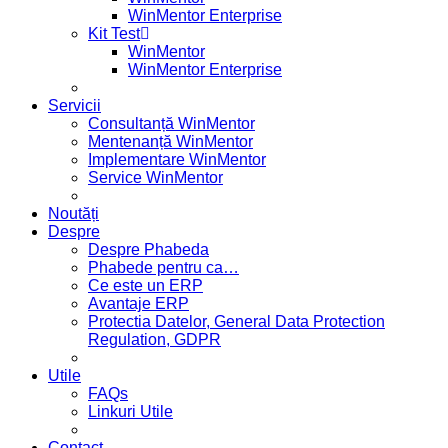
WinMentor Enterprise
Kit Test
WinMentor
WinMentor Enterprise
Servicii
Consultanță WinMentor
Mentenanță WinMentor
Implementare WinMentor
Service WinMentor
Noutăți
Despre
Despre Phabeda
Phabede pentru ca…
Ce este un ERP
Avantaje ERP
Protectia Datelor, General Data Protection
Regulation, GDPR
Utile
FAQs
Linkuri Utile
Contact