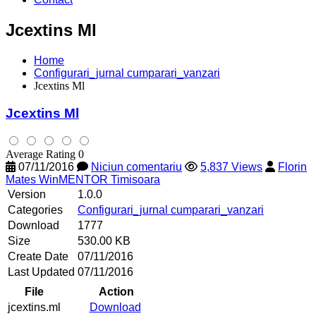
Jcextins Ml
Home
Configurari_jurnal cumparari_vanzari
Jcextins Ml
Jcextins Ml
Average Rating 0
07/11/2016
Niciun comentariu
5,837 Views
Florin
Mates WinMENTOR Timisoara
Version
1.0.0
Categories
Configurari_jurnal cumparari_vanzari
Download
1777
Size
530.00 KB
Create Date
07/11/2016
Last Updated
07/11/2016
File
Action
jcextins.ml
Download