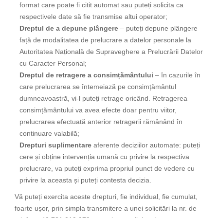
format care poate fi citit automat sau puteți solicita ca
respectivele date să fie transmise altui operator;
Dreptul de a depune plângere
– puteți depune plângere
față de modalitatea de prelucrare a datelor personale la
Autoritatea Națională de Supraveghere a Prelucrării Datelor
cu Caracter Personal;
Dreptul de retragere a consimțământului
– în cazurile în
care prelucrarea se întemeiază pe consimțământul
dumneavoastră, vi-l puteți retrage oricând. Retragerea
consimțământului va avea efecte doar pentru viitor,
prelucrarea efectuată anterior retragerii rămânând în
continuare valabilă;
Drepturi suplimentare
aferente deciziilor automate: puteți
cere și obține intervenția umană cu privire la respectiva
prelucrare, va puteți exprima propriul punct de vedere cu
privire la aceasta și puteți contesta decizia.
Vă puteți exercita aceste drepturi, fie individual, fie cumulat,
foarte ușor, prin simpla transmitere a unei solicitări la nr. de