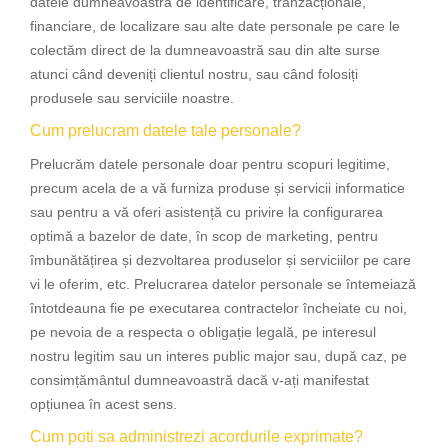
datele dumneavoastră de identificare, tranzacționale,
financiare, de localizare sau alte date personale pe care le
colectăm direct de la dumneavoastră sau din alte surse
atunci când deveniți clientul nostru, sau când folosiți
produsele sau serviciile noastre.
Cum prelucram datele tale personale?
Prelucrăm datele personale doar pentru scopuri legitime,
precum acela de a vă furniza produse și servicii informatice
sau pentru a vă oferi asistență cu privire la configurarea
optimă a bazelor de date, în scop de marketing, pentru
îmbunătățirea și dezvoltarea produselor și serviciilor pe care
vi le oferim, etc. Prelucrarea datelor personale se întemeiază
întotdeauna fie pe executarea contractelor încheiate cu noi,
pe nevoia de a respecta o obligație legală, pe interesul
nostru legitim sau un interes public major sau, după caz, pe
consimțământul dumneavoastră dacă v-ați manifestat
opțiunea în acest sens.
Cum poti sa administrezi acordurile exprimate?