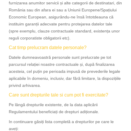
furnizarea anumitor servicii și alte categorii de destinatari, din
România sau din afara ei sau a Uniunii Europene/Spațiului
Economic European, asigurându-ne însă întotdeauna că
instituim garanții adecvate pentru protejarea datelor tale
(spre exemplu, clauze contractuale standard, existența unor
reguli corporatiste obligatorii etc).
Cat timp prelucram datele personale?
Datele dumneavoastră personale sunt prelucrate pe tot
parcursul relației noastre contractuale și, după finalizarea
acesteia, cel puțin pe perioada impusă de prevederile legale
aplicabile în domeniu, inclusiv, dar fără limitare, la dispozițiile
privind arhivarea.
Care sunt drepturile tale si cum pot fi exercitate?
Pe lângă drepturile existente, de la data aplicării
Regulamentului beneficiați de drepturi adiționale.
In continuare găsiți lista completă a drepturilor pe care le
aveți: