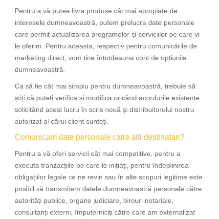
Pentru a vă putea livra produse cât mai apropiate de
interesele dumneavoastră, putem prelucra date personale
care permit actualizarea programelor și serviciilor pe care vi
le oferim. Pentru aceasta, respectiv pentru comunicările de
marketing direct, vom ține întotdeauna cont de opțiunile
dumneavoastră.
Ca să fie cât mai simplu pentru dumneavoastră, trebuie să
știți că puteți verifica și modifica oricând acordurile existente
solicitând acest lucru în scris nouă și distribuitorului nostru
autorizat al cărui client sunteți.
Comunicam date personale catre alti destinatari?
Pentru a vă oferi servicii cât mai competitive, pentru a
executa tranzacțiile pe care le inițiați, pentru îndeplinirea
obligațiilor legale ce ne revin sau în alte scopuri legitime este
posibil să transmitem datele dumneavoastră personale către
autorități publice, organe judiciare, birouri notariale,
consultanți externi, împuterniciți către care am externalizat