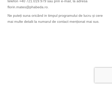
telefon +40 721.019.979 sau prin e-mail, la adresa
florin.mates@phabeda.ro.
Ne puteți suna oricând in timpul programului de lucru și cere
mai multe detalii la numarul de contact menționat mai sus.
Newsletter: Introduceti adresa de Email pentru a primii ultimele