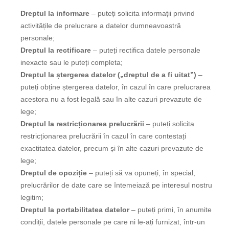
Dreptul la informare
– puteți solicita informații privind
activitățile de prelucrare a datelor dumneavoastră
personale;
Dreptul la rectificare
– puteți rectifica datele personale
inexacte sau le puteți completa;
Dreptul la ștergerea datelor („dreptul de a fi uitat”)
–
puteți obține ștergerea datelor, în cazul în care prelucrarea
acestora nu a fost legală sau în alte cazuri prevazute de
lege;
Dreptul la restricționarea prelucrării
– puteți solicita
restricționarea prelucrării în cazul în care contestați
exactitatea datelor, precum și în alte cazuri prevazute de
lege;
Dreptul de opoziție
– puteți să va opuneți, în special,
prelucrărilor de date care se întemeiază pe interesul nostru
legitim;
Dreptul la portabilitatea datelor
– puteți primi, în anumite
condiții, datele personale pe care ni le-ați furnizat, într-un