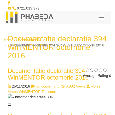
0721.019.979
Documentatie declaratie 394
Home
declaratia 394
Documentatie declaratie 394 WinMENTOR octombrie 2016
WinMENTOR octombrie
2016
Documentatie declaratie 394
Average Rating 0
WinMENTOR octombrie 2016
25/11/2016
Un comentariu
8,982 Views
Florin
Mates WinMENTOR Timisoara